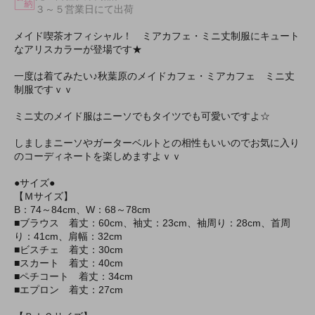
３～５営業日にて出荷
メイド喫茶オフィシャル！ ミアカフェ・ミニ丈制服にキュート
なアリスカラーが登場です★
一度は着てみたい♪秋葉原のメイドカフェ・ミアカフェ ミニ丈
制服ですｖｖ
ミニ丈のメイド服はニーソでもタイツでも可愛いですよ☆
しましまニーソやガーターベルトとの相性もいいのでお気に入り
のコーディネートを楽しめますよｖｖ
●サイズ●
【Ｍサイズ】
B：74～84cm、W：68～78cm
■ブラウス 着丈：60cm、袖丈：23cm、袖周り：28cm、首周
り：41cm、肩幅：32cm
■ビスチェ 着丈：30cm
■スカート 着丈：40cm
■ペチコート 着丈：34cm
■エプロン 着丈：27cm