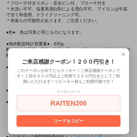
＊ブローチ付きリボン：安全ピン付 、ブローチ付き
＊水洗い不可、塩素系漂白剤による漂白不可、 アイロンは中温
で当て布使用、ドライクリーニング可。
＊色落ちの可能性があります。ご注意ください。
●色● 色は写真と同じものになります。
●海外配送時計算重量● 835g
配送時計算重量は実際の商品の重さとは異なり、当社規定の海外
×
配送時等の送料自動計算に使う重量となります。
ご来店感謝クーポン！２００円引き！
●モデル身長● あずさ/163 cm（Ｍサイズ着用）
このクーポンが出てたらラッキー！ご来店感謝クーポンで
あずさちゃんがモデルのその他の商品
す！１回６０００円以上ご利用で２００円引きとしてご利
用いただけます！リピーター様もご利用可能です！
・モデル所属
●所属
ミアカフェ東京店
クーポンコード
ミアリラ＆フォト東京店
RAITEN200
●ミアコスの所属モデルと上記の店舗で会えちゃいます！
・出勤情報（モデルさんが出勤していれば会えるかも！？）
ミアカフェ・ミアリラ＆フォト東京店共通
コードをコピー
（ミアカフェ東京店は出勤情報非公開です）
●上記モデルの撮影随時受付中！
２０分３０００円より！