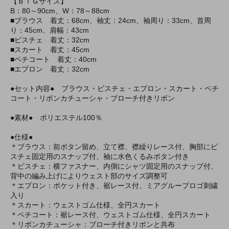
【ＢＩＧサイズ】
B：80～90cm、W：78～88cm
■ブラウス 着丈：68cm、袖丈：24cm、袖周り：33cm、首周
り：45cm、肩幅：43cm
■ビスチェ 着丈：32cm
■スカート 着丈：45cm
■ペチコート 着丈：40cm
■エプロン 着丈：32cm
●セット内容● ブラウス・ビスチェ・エプロン・スカート・ペチ
コート・リボンカチューシャ・ブローチ付きリボン
●素材● ポリエステル100％
●仕様●
＊ブラウス：前ボタン留め、立て襟、襟繰りレース付、胸部にビ
スチェ固定用のスナップ付、袖に水色くるみボタン付き
＊ビスチェ：横ファスナー、内側にシャツ固定用のスナップ付、
背中の編み上げによりウェスト部のサイズ調整可
＊エプロン：ポケット付き、裾レース付、ミアグループロゴ刺繍
入り
＊スカート：ウェストゴム仕様、全円スカート
＊ペチコート：裾レース付、ウェストゴム仕様、全円スカート
＊リボンカチューシャ：ブローチ付きリボンと共布