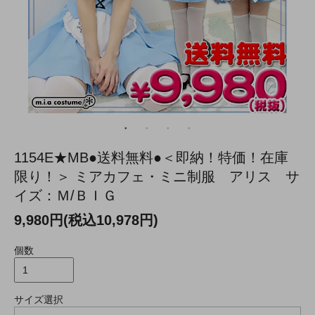
1154E★MB●送料無料●＜即納！特価！在庫
限り！＞ ミアカフェ・ミニ制服 アリス サ
イズ：Ｍ/ＢＩＧ
9,980円(税込10,978円)
個数
サイズ選択