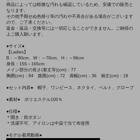
商品によっては軽微な汚れも確認しているため、安価での販売と
なります。
その他予期せぬ色移り等の汚れや不具合がある場合がございます
ので、ご了承ください。
返金・返品・交換等には一切応じることができません。ご納得の
上ご購入願います。
●サイズ●
【Ladies】
B：～90cm、W：～70cm、H：～96cm
身長：155～165cm
メイン部分の長さ(着丈等)(cm)：77
胸囲(cm)：84 腹囲(cm)：72 肩幅(cm)：36 袖丈(cm)：18
●セット内容● 帽子、ワンピース、ネクタイ、ベルト、グローブ
●素材● ポリエステル100％
●仕様●
＊開き：前ボタン
＊洗濯不可、アイロンは中温で当て布使用
●モデル着用動画●