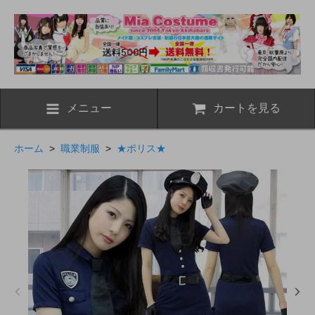
メニュー
カートを見る
ホーム
>
職業制服
>
★ポリス★