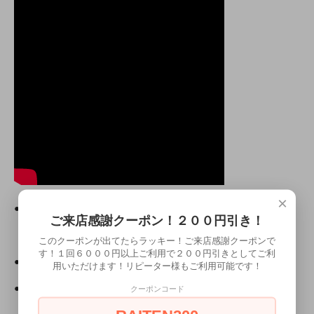
×
●モデル身長● らん/157cm（Ｍサイズ着用）
ご来店感謝クーポン！２００円引き！
らんちゃんがモデルのその他の商品
このクーポンが出てたらラッキー！ご来店感謝クーポンで
・モデル所属
す！１回６０００円以上ご利用で２００円引きとしてご利
●所属
ミアカフェ東京店
用いただけます！リピーター様もご利用可能です！
ミアリラ＆フォト東京店
●ミアコスの所属モデルと上記の店舗で会えちゃいます！
クーポンコード