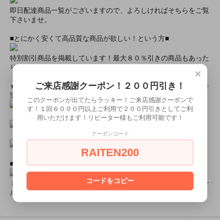
即日配達商品一覧がございますので、よろしければそちらをご覧
下さいませ。
■とにかく安くて高品質な商品が欲しい！という方■
特別割引商品を掲載しています！最大８０％引きの商品もあった
りします！
×
ご来店感謝クーポン！２００円引き！
★ミアカフェ・ミアリラではミアコス衣装を着用したイベントを
実施中★
このクーポンが出てたらラッキー！ご来店感謝クーポンで
す！１回６０００円以上ご利用で２００円引きとしてご利
用いただけます！リピーター様もご利用可能です！
クーポンコード
RAITEN200
■ミアコスモデル＆カフェオリジナルグッズショップ■
コードをコピー
ミアコスチュームモデル撮影元サイズ画像やミアカフェオリジナ
ルグッズ販売中！