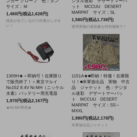
ンガー グローブ 色：タン
ジタル迷彩 デザートマーパ
サイズ：Ｍ
ット MCCUU DESERT
MARPAT サイズ：SL
1,480円(税込1,628円)
1,580円(税込1,738円)
指先が出ているので作業がしやす
い！
軍用実物の迷彩服を特別価格で！
1309H★＜即納可！在庫限り
1151A★■即納！特価！在庫限
で販売終了！＞東京マルイ
り！■米軍放出品 実物 中古
No152 8.4V Ni-MH（ニッケル
品 ジャケット 色：デジタ
水素）バッテリー用充電器
ル迷彩 デザートマーパッ
ト MCCUU DESERT
1,970円(税込2,167円)
MARPAT サイズ：SS～
★Ni-MH専用★
MXXL
1,980円(税込2,178円)
米軍放出品ジャケット