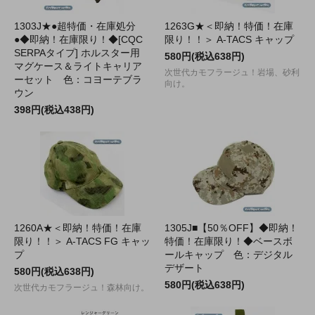
1303J★●超特価・在庫処分
1263G★＜即納！特価！在庫
●◆即納！在庫限り！◆[CQC
限り！！＞ A-TACS キャップ
SERPAタイプ] ホルスター用
580円(税込638円)
マグケース＆ライトキャリア
次世代カモフラージュ！岩場、砂利
ーセット 色：コヨーテブラ
向け。
ウン
398円(税込438円)
1260A★＜即納！特価！在庫
1305J■【50％OFF】◆即納！
限り！！＞ A-TACS FG キャッ
特価！在庫限り！◆ベースボ
プ
ールキャップ 色：デジタル
デザート
580円(税込638円)
580円(税込638円)
次世代カモフラージュ！森林向け。