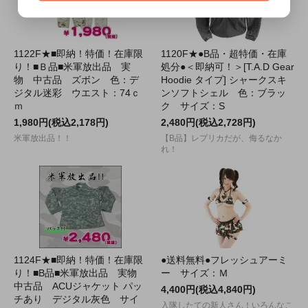
1122F★■即納！特価！在庫限
1120F★●B品・超特価・在庫
り！■Ｂ品■米軍放出品 実
処分●＜即納可！＞[T.A.D Gear
物 中古品 ズボン 色：デ
Hoodie タイプ] シャークスキ
ジタル迷彩 ウエスト：74ｃ
ンソフトシェル 色：ブラッ
ｍ
ク サイズ：S
1,980円(税込2,178円)
2,480円(税込2,728円)
米軍放出品！！
【B品】レプリカだが、侮るなか
れ！
1124F★■即納！特価！在庫限
●送料無料●フレッシュアーミ
り！■B品■米軍放出品 実物
ー サイズ：Ｍ
中古品 ACUジャケット パッ
4,400円(税込4,840円)
チあり デジタル灰色 サイ
入隊したての新人さん！いろんなこ