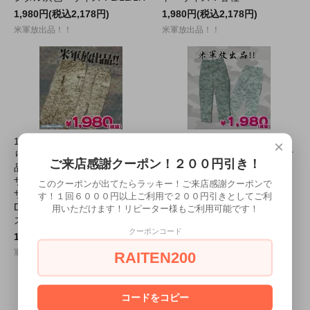
1,980円(税込2,178円)
1,980円(税込2,178円)
米軍放出品！！
米軍放出品！！
1153B★■即納！特価！在庫限
1150B★■即納！特価！在庫限
×
り！■米軍放出品 実物 中古
り！■米軍放出品 実物 中古
ご来店感謝クーポン！２００円引き！
品 ズボン パンツ トラウ
品 空軍迷彩 ズボン サイ
ザー 色：デジタル迷彩 デ
ズ：32R/34R
このクーポンが出てたらラッキー！ご来店感謝クーポンで
ザートマーパット MCCUU
す！１回６０００円以上ご利用で２００円引きとしてご利
1,980円(税込2,178円)
DESERT MARPAT サイ
用いただけます！リピーター様もご利用可能です！
米軍放出品！！
ズ：SS～LS
クーポンコード
1,980円(税込2,178円)
軍用実物の迷彩服を特別価格で！
RAITEN200
コードをコピー