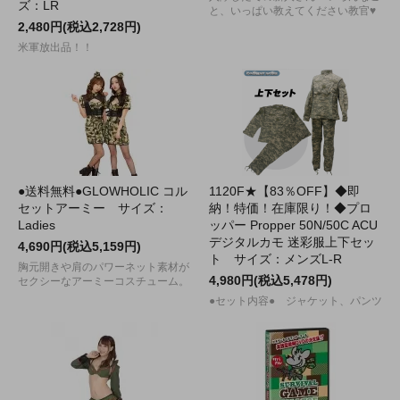
ズ：LR
と、いっぱい教えてください教官♥
2,480円(税込2,728円)
米軍放出品！！
●送料無料●GLOWHOLIC コル
1120F★【83％OFF】◆即
セットアーミー サイズ：
納！特価！在庫限り！◆プロ
Ladies
ッパー Propper 50N/50C ACU
デジタルカモ 迷彩服上下セッ
4,690円(税込5,159円)
ト サイズ：メンズL-R
胸元開きや肩のパワーネット素材が
4,980円(税込5,478円)
セクシーなアーミーコスチューム。
●セット内容● ジャケット、パンツ