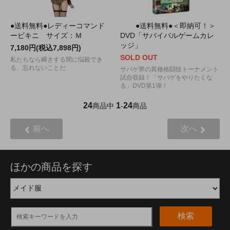
●送料無料●レディーコマンド
●送料無料●＜即納可！＞
ービキニ サイズ：Ｍ
DVD「サバイバルゲームカレ
ッジ」
7,180円(税込7,898円)
SOLD OUT
私たちなら瞬きする間に悩殺でき
る、忘れないことだ
サバゲ界の異種格闘技トーナメント
試合収録！「サバゲをやりたくな
る」DVD第1弾！
24
1
24
商品中
-
商品
前へ
次へ
ほかの商品を探す
検索