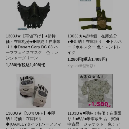
1303J★【再値下げ】●超特
1303J★●超特価・在庫処分
価・在庫処分●◆即納！在庫限
●◆即納！在庫限り！◆トルネ
り！◆Desert Corp DC 03 ハ
ードホルスター 色：マンドレ
ーフフェイスマスク 色：レ
イク
ンジャーグリーン
1,280円(税込1,408円)
1,280円(税込1,408円)
Kryptek新型迷彩！
1303G★【50％OFF】◆即
1133B★■即納！特価！在庫限
納！特価！在庫限り！
り！■B品■米軍放出品 実物
◆[OAKLEYタイプ] ハーフフィ
中古品 ジャケット 色：デ