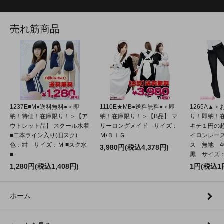
売れ筋商品
1237E■M●送料無料●＜即
1110E★MB●送料無料●＜即
1265A▲
納！特価！在庫限り！＞【ア
納！在庫限り！＞【B品】 マ
り！即納！
ウトレット品】 スクール水着
リーロングメイド サイズ：
キチ１円の
■二本ライン入り(旧スク)
Ｍ/ＢＩＧ
イロンレー
色：紺 サイズ：Ｍ ■スク水
ス 無地 4
3,980円(税込4,378円)
■
黒 サイズ：2
1,280円(税込1,408円)
1円(税込1
ホーム