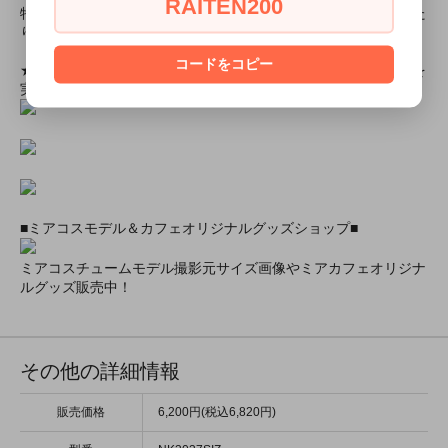
RAITEN200
特別割引商品を掲載しています！最大８０％引きの商品もあった
りします！
コードをコピー
★ミアカフェ・ミアリラではミアコス衣装を着用したイベントを
実施中★
■ミアコスモデル＆カフェオリジナルグッズショップ■
ミアコスチュームモデル撮影元サイズ画像やミアカフェオリジナ
ルグッズ販売中！
その他の詳細情報
販売価格
6,200円(税込6,820円)