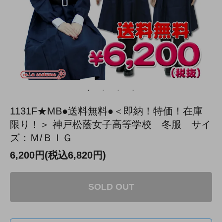
1131F★MB●送料無料●＜即納！特価！在庫
限り！＞ 神戸松蔭女子高等学校 冬服 サイ
ズ：Ｍ/ＢＩＧ
6,200円(税込6,820円)
SOLD OUT