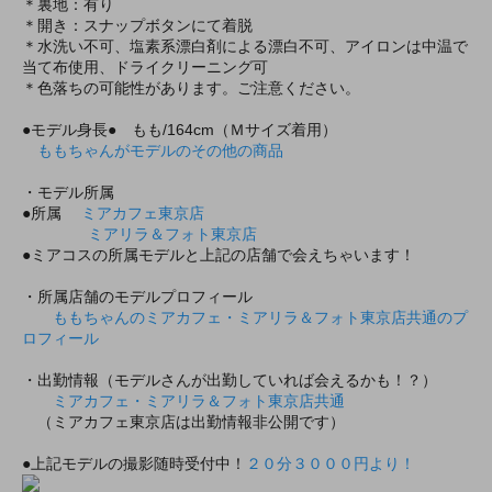
＊裏地：有り
＊開き：スナップボタンにて着脱
＊水洗い不可、塩素系漂白剤による漂白不可、アイロンは中温で
当て布使用、ドライクリーニング可
＊色落ちの可能性があります。ご注意ください。
●モデル身長● もも/164cm（Ｍサイズ着用）
ももちゃんがモデルのその他の商品
・モデル所属
●所属
ミアカフェ東京店
ミアリラ＆フォト東京店
●ミアコスの所属モデルと上記の店舗で会えちゃいます！
・所属店舗のモデルプロフィール
ももちゃんのミアカフェ・ミアリラ＆フォト東京店共通のプ
ロフィール
・出勤情報（モデルさんが出勤していれば会えるかも！？）
ミアカフェ・ミアリラ＆フォト東京店共通
（ミアカフェ東京店は出勤情報非公開です）
●上記モデルの撮影随時受付中！
２０分３０００円より！