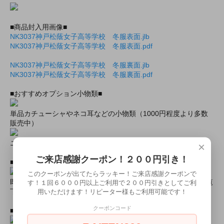
■商品封入用画像■
NK3037神戸松蔭女子高等学校 冬服表面.jlb
NK3037神戸松蔭女子高等学校 冬服表面.pdf
NK3037神戸松蔭女子高等学校 冬服裏面.jlb
NK3037神戸松蔭女子高等学校 冬服裏面.pdf
■おすすめオプション小物類■
単品カチューシャやネコ耳などの小物類（1000円程度より多数
販売中）
ニーハイソックス、タイツなど（500円より多数販売中！）
×
ご来店感謝クーポン！２００円引き！
■すぐに商品が欲しい！！という方■
このクーポンが出てたらラッキー！ご来店感謝クーポンで
即日配達商品一覧がございますので、よろしければそちらをご覧
す！１回６０００円以上ご利用で２００円引きとしてご利
下さいませ。
用いただけます！リピーター様もご利用可能です！
クーポンコード
■とにかく安くて高品質な商品が欲しい！という方■