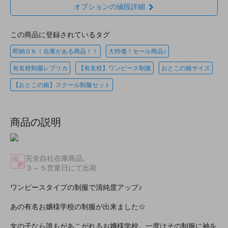
オプションの値段詳細
この商品に登録されているタグ
即納ＯＫ！在庫がある商品！！
大特価！セール商品♪
有名校制服レプリカ
【有名校】ワンピース制服
おとこの娘サイズ
【おとこの娘】スクール制服セット
商品の説明
完全自社在庫商品。
３～５営業日にて出荷
ワンピースタイプの制服で清純度アップ♪
あの有名お嬢様学校の制服が出来ました☆
女の子なら誰もがあこがれるお嬢様学校。一度はその制服に袖を