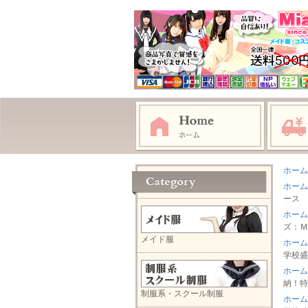
ホーム
ホーム
ース 
ホーム
ズ：Ｍ
メイド服
ホーム
学校盛
ホーム
納！特
制服系・スクール制服
ホーム