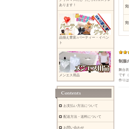
あります！
完
完
品揃え豊富♪パーティー・イベン
ト
制服
舞台衣
です（
メンエス用品
作りは
お支払い方法について
配送方法・送料について
お問い合わせ