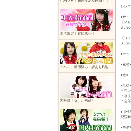
即納ＯＫ！在庫がある商品！！
シンプ
●サイ
【Ｍサ
B：8
本店限定！在庫稀少！
【ＢＩ
B：9
●セッ
●素材
イベント着用済み・訳ありB品
●色●
●仕様
＊ワン
＊水洗
大特価！セール商品♪
＊色落
●海外
配送時
●モデ