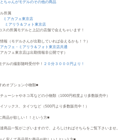
とちゃんがモデルのその他の商品
ル所属
属
ミアカフェ東京店
ミアリラ＆フォト東京店
コスの所属モデルと上記の店舗で会えちゃいます！
情報（モデルさんが出勤していれば会えるかも！？）
アカフェ・ミアリラ＆フォト東京店共通
アカフェ東京店は出勤情報非公開です）
モデルの撮影随時受付中！
２０分３０００円より！
すめオプション小物類■
チューシャやネコ耳などの小物類（1000円程度より多数販売中）
イソックス、タイツなど（500円より多数販売中！）
に商品が欲しい！！という方■
達商品一覧がございますので、よろしければそちらをご覧下さいませ。
かく安くて高品質な商品が欲しい！という方■