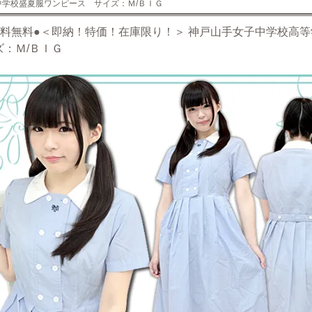
中学校盛夏服ワンピース サイズ：Ｍ/ＢＩＧ
送料無料●＜即納！特価！在庫限り！＞ 神戸山手女子中学校高等
ズ：Ｍ/ＢＩＧ