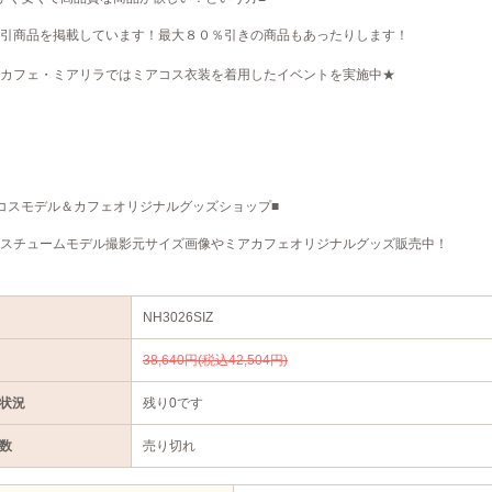
引商品を掲載しています！最大８０％引きの商品もあったりします！
カフェ・ミアリラではミアコス衣装を着用したイベントを実施中★
コスモデル＆カフェオリジナルグッズショップ■
スチュームモデル撮影元サイズ画像やミアカフェオリジナルグッズ販売中！
NH3026SIZ
38,640円(税込42,504円)
状況
残り0です
数
売り切れ