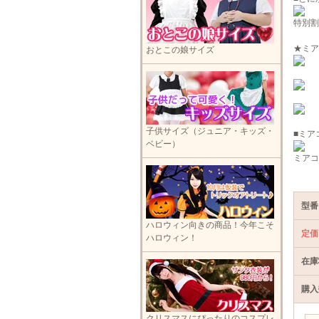
特別割
★ミア
おとこの娘サイズ
子供サイズ（ジュニア・キッズ・
■ミア
ベビー）
ミアコ
型番
ハロウィン向きの商品！今年こそ
定価
ハロウィン！
在庫
購入
クリスマスにぴったりのコスプレ