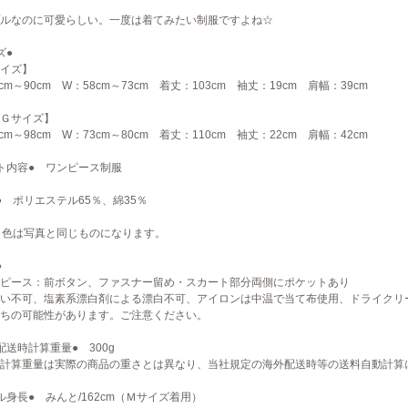
ルなのに可愛らしい。一度は着てみたい制服ですよね☆
ズ●
イズ】
0cm～90cm W：58cm～73cm 着丈：103cm 袖丈：19cm 肩幅：39cm
Ｇサイズ】
0cm～98cm W：73cm～80cm 着丈：110cm 袖丈：22cm 肩幅：42cm
ト内容● ワンピース制服
● ポリエステル65％、綿35％
 色は写真と同じものになります。
●
ピース：前ボタン、ファスナー留め・スカート部分両側にポケットあり
い不可、塩素系漂白剤による漂白不可、アイロンは中温で当て布使用、ドライクリ
ちの可能性があります。ご注意ください。
配送時計算重量● 300g
計算重量は実際の商品の重さとは異なり、当社規定の海外配送時等の送料自動計算
ル身長● みんと/162cm（Ｍサイズ着用）