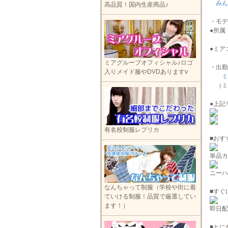
みん
高品質！国内生産商品♪
・モデ
●所
●ミア
ミアグループオフィシャル♪ロゴ
・出勤
入りメイド服やDVDありますv
ミ
（ミ
●上記
有名校制服レプリカ
■おす
単品カ
ニーハ
なんちゃって制服（学校や街に着
■すぐ
ていける制服！品質で厳選してい
ます！）
即日配
■とに