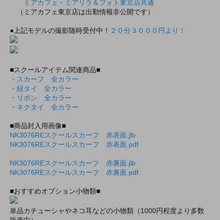
ミアカフェ・ミアリラ＆フォト東京店共通
（ミアカフェ東京店は出勤情報非公開です）
●上記モデルの撮影随時受付中！
２０分３０００円より！
■スクールアイテム関連商品■
・スカーフ 全カラー
・紐タイ 全カラー
・リボン 全カラー
・ネクタイ 全カラー
■商品封入用画像■
NK3076REスクールスカーフ 赤表面.jlb
NK3076REスクールスカーフ 赤表面.pdf
NK3076REスクールスカーフ 赤裏面.jlb
NK3076REスクールスカーフ 赤裏面.pdf
■おすすめオプション小物類■
単品カチューシャやネコ耳などの小物類（1000円程度より多数