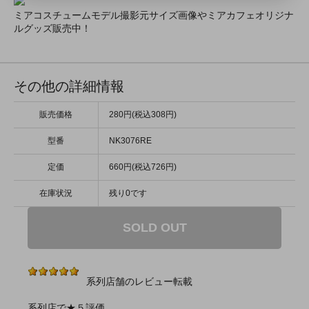
ミアコスチュームモデル撮影元サイズ画像やミアカフェオリジナ
ルグッズ販売中！
その他の詳細情報
販売価格
280円(税込308円)
型番
NK3076RE
定価
660円(税込726円)
在庫状況
残り0です
SOLD OUT
系列店舗のレビュー転載
系列店で★５評価