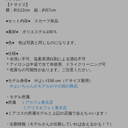
【Ｆサイズ】
横：約112cm 縦：約57cm
●セット内容● スカーフ単品
●素材● ポリエステル100％
●色● 色は写真と同じものになります。
●仕様●
＊水洗い不可、塩素系漂白剤による漂白不可
＊アイロンは中温で当て布使用、ドライクリーニング可
＊色落ちの可能性があります。ご注意ください。
●モデル身長● やよい/156 cm（Ｆサイズ着用）
やよいちゃんがモデルのその他の商品
・モデル所属
●所属
ミアカフェ東京店
ミアリラ＆フォト東京店
●ミアコスの所属モデルと上記の店舗で会えちゃいます！
・出勤情報（モデルさんが出勤していれば会えるかも！？）