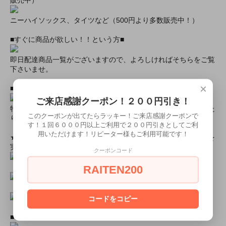
販売中）
ニーハイソックス、タイツなど（500円より多数販売中！）
■すぐに商品が欲しい！！という方■
即日配達商品一覧がございますので、よろしければそちらをご覧
下さいませ。
×
■とにかく安くて高品質な商品が欲しい！という方■
ご来店感謝クーポン！２００円引き！
特別割引商品を掲載しています！最大８０％引きの商品もあった
このクーポンが出てたらラッキー！ご来店感謝クーポンで
りします！
す！１回６０００円以上ご利用で２００円引きとしてご利
用いただけます！リピーター様もご利用可能です！
★ミアカフェ・ミアリラではミアコス衣装を着用したイベントを
実施中★
クーポンコード
RAITEN200
コードをコピー
■ミアコスモデル＆カフェオリジナルグッズショップ■