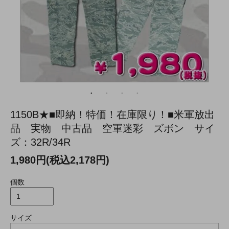
1150B★■即納！特価！在庫限り！■米軍放出
品 実物 中古品 空軍迷彩 ズボン サイ
ズ：32R/34R
1,980円(税込2,178円)
個数
サイズ