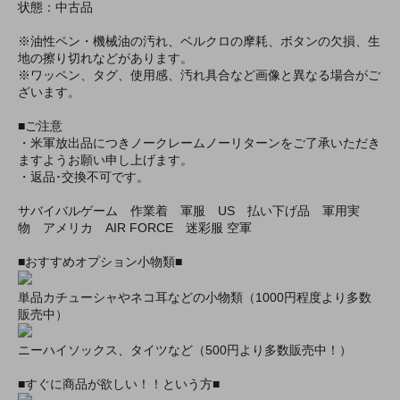
状態：中古品
※油性ペン・機械油の汚れ、ベルクロの摩耗、ボタンの欠損、生
地の擦り切れなどがあります。
※ワッペン、タグ、使用感、汚れ具合など画像と異なる場合がご
ざいます。
■ご注意
・米軍放出品につきノークレームノーリターンをご了承いただき
ますようお願い申し上げます。
・返品･交換不可です。
サバイバルゲーム 作業着 軍服 US 払い下げ品 軍用実
物 アメリカ AIR FORCE 迷彩服 空軍
■おすすめオプション小物類■
単品カチューシャやネコ耳などの小物類（1000円程度より多数
販売中）
ニーハイソックス、タイツなど（500円より多数販売中！）
■すぐに商品が欲しい！！という方■