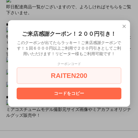
即日配達商品一覧がございますので、よろしければそちらをご覧
下さいませ。
■とにかく安くて高品質な商品が欲しい！という方■
×
ご来店感謝クーポン！２００円引き！
特別割引商品を掲載しています！最大８０％引きの商品もあった
りします！
このクーポンが出てたらラッキー！ご来店感謝クーポンで
す！１回６０００円以上ご利用で２００円引きとしてご利
★ミアカフェ・ミアリラではミアコス衣装を着用したイベントを
用いただけます！リピーター様もご利用可能です！
実施中★
クーポンコード
RAITEN200
コードをコピー
■ミアコスモデル＆カフェオリジナルグッズショップ■
ミアコスチュームモデル撮影元サイズ画像やミアカフェオリジナ
ルグッズ販売中！