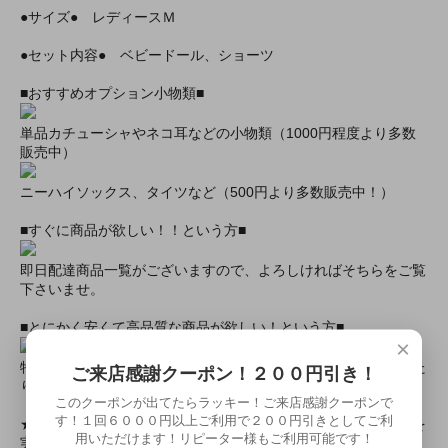
●サイズ● レディースＭ
●セット内容● ベビードール、ショーツ
■おすすめオプション小物類■
単品カチューシャやネコ耳などの小物類（1000円程度より多数
販売中）
ニーハイソックス、タイツなど（500円より多数販売中！）
■すぐに商品が欲しい！！という方■
即日配達商品一覧がございますので、よろしければそちらをご覧
下さいませ。
■とにかく安くて高品質な商品が欲しい！という方■
×
特別割引商品を掲載しています！最大８０％引きの商品もあった
ご来店感謝クーポン！２００円引き！
りします！
このクーポンが出てたらラッキー！ご来店感謝クーポンで
す！１回６０００円以上ご利用で２００円引きとしてご利
★ミアカフェ・ミアリラではミアコス衣装を着用したイベントを
用いただけます！リピーター様もご利用可能です！
実施中★