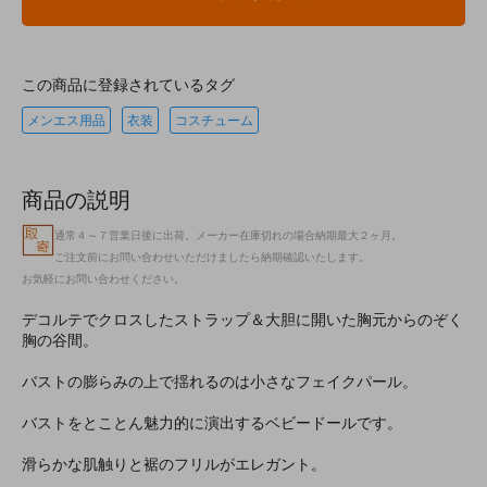
この商品に登録されているタグ
メンエス用品
衣装
コスチューム
商品の説明
通常４～７営業日後に出荷。メーカー在庫切れの場合納期最大２ヶ月。
ご注文前にお問い合わせいただけましたら納期確認いたします。
お気軽にお問い合わせください。
デコルテでクロスしたストラップ＆大胆に開いた胸元からのぞく
胸の谷間。
バストの膨らみの上で揺れるのは小さなフェイクパール。
バストをとことん魅力的に演出するベビードールです。
滑らかな肌触りと裾のフリルがエレガント。