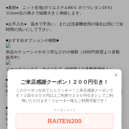
●素材● ニット生地(ポリエステル84％ ポリウレタン16％)
※1mm位の厚さで縦横大きく伸縮します。
●お手入れ● 温水で手洗い、または洗濯機使用の場合は弱にて短
時間の洗いにして下さい。
■おすすめオプション小物類■
単品カチューシャやネコ耳などの小物類（1000円程度より多数
販売中）
ニーハイソックス、タイツなど（500円より多数販売中！）
×
■すぐに商品が欲しい！！という方■
ご来店感謝クーポン！２００円引き！
このクーポンが出てたらラッキー！ご来店感謝クーポンで
即日配達商品一覧がございますので、よろしければそちらをご覧
す！１回６０００円以上ご利用で２００円引きとしてご利
下さいませ。
用いただけます！リピーター様もご利用可能です！
■とにかく安くて高品質な商品が欲しい！という方■
クーポンコード
特別割引商品を掲載しています！最大８０％引きの商品もあった
RAITEN200
りします！