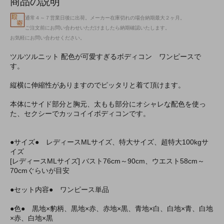
商品の説明
通常４～７営業日後に出荷。メーカー在庫切れの場合納期最大２ヶ月。
ご注文前にお問い合わせいただけましたら納期確認いたします。
お気軽にお問い合わせください。
ツルツルニット 配色が可愛すぎるボディコン ワンピースで
す。
縦横に伸縮性がありますのでピッタリと着て頂けます。
本体にサイド部分と胸元、太もも部分にオシャレな配色を使っ
た、セクシーでカッコイイボディコンです。
●サイズ● レディースMLサイズ、特大サイズ、超特大100kgサ
イズ
[レディースMLサイズ] バスト76cm～90cm、ウエスト58cm～
70cmぐらいが目安
●セット内容● ワンピース単品
●色● 黒地×豹柄、黒地×赤、赤地×黒、青地×白、白地×青、白地
×赤、白地×黒