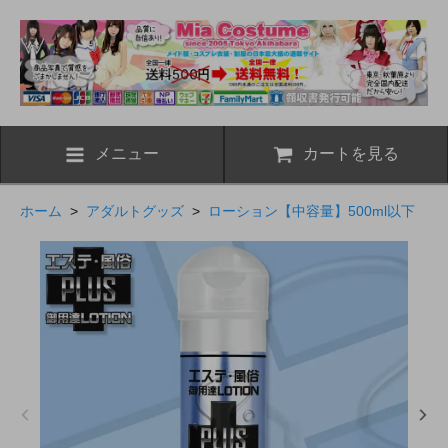
メニュー
カートを見る
ホーム
>
アダルトグッズ
>
ローション【中容量】500ml以下