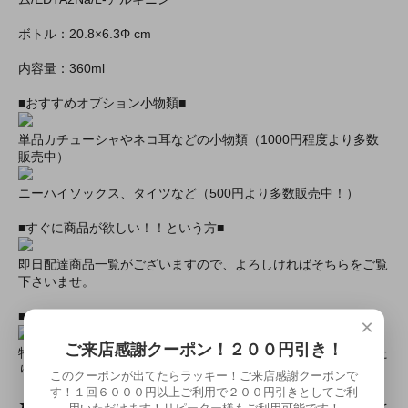
ボトル：20.8×6.3Φ cm
内容量：360ml
■おすすめオプション小物類■
単品カチューシャやネコ耳などの小物類（1000円程度より多数
販売中）
ニーハイソックス、タイツなど（500円より多数販売中！）
■すぐに商品が欲しい！！という方■
即日配達商品一覧がございますので、よろしければそちらをご覧
下さいませ。
■とにかく安くて高品質な商品が欲しい！という方■
×
ご来店感謝クーポン！２００円引き！
特別割引商品を掲載しています！最大８０％引きの商品もあった
りします！
このクーポンが出てたらラッキー！ご来店感謝クーポンで
す！１回６０００円以上ご利用で２００円引きとしてご利
★ミアカフェ・ミアリラではミアコス衣装を着用したイベントを