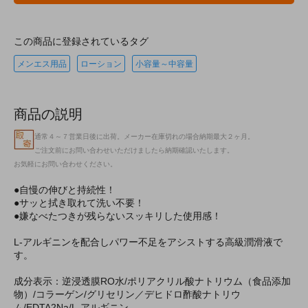
この商品に登録されているタグ
メンエス用品
ローション
小容量～中容量
商品の説明
通常４～７営業日後に出荷。メーカー在庫切れの場合納期最大２ヶ月。
ご注文前にお問い合わせいただけましたら納期確認いたします。
お気軽にお問い合わせください。
●自慢の伸びと持続性！
●サッと拭き取れて洗い不要！
●嫌なべたつきが残らないスッキリした使用感！
L-アルギニンを配合しパワー不足をアシストする高級潤滑液で
す。
成分表示：逆浸透膜RO水/ポリアクリル酸ナトリウム（食品添加
物）/コラーゲン/グリセリン／デヒドロ酢酸ナトリウ
ム/EDTA2Na/L-アルギニン