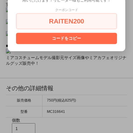
用いただけます！リピーター様もご利用可能です！
実施中★
クーポンコード
RAITEN200
コードをコピー
■ミアコスモデル＆カフェオリジナルグッズショップ■
ミアコスチュームモデル撮影元サイズ画像やミアカフェオリジナ
ルグッズ販売中！
その他の詳細情報
販売価格
750円(税込825円)
型番
MC316641
個数