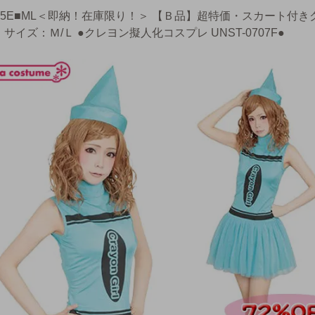
105E■ML＜即納！在庫限り！＞ 【Ｂ品】超特価・スカート付
サイズ：Ｍ/Ｌ ●クレヨン擬人化コスプレ UNST-0707F●