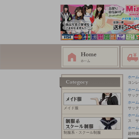
ホーム
ヨンレ
ホーム
サック
ホーム
メイド服
サック
ホーム
ス サ
ホーム
制服系・スクール制服
超特価