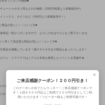
すめオプション小物類■
チューシャやネコ耳などの小物類（1000円程度より多数販売中）
イソックス、タイツなど（500円より多数販売中！）
に商品が欲しい！！という方■
達商品一覧がございますので、よろしければそちらをご覧下さいませ。
かく安くて高品質な商品が欲しい！という方■
引商品を掲載しています！最大８０％引きの商品もあったりします！
カフェ・ミアリラではミアコス衣装を着用したイベントを実施中★
×
ご来店感謝クーポン！２００円引き！
コスモデル＆カフェオリジナルグッズショップ■
このクーポンが出てたらラッキー！ご来店感謝クーポンで
す！１回６０００円以上ご利用で２００円引きとしてご利
スチュームモデル撮影元サイズ画像やミアカフェオリジナルグッズ販売中！
用いただけます！リピーター様もご利用可能です！
クーポンコード