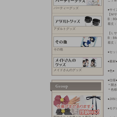
ご了承
パーティーグッズ
●サイ
【Ｍサ
B：80
着丈：
アダルトグッズ
【Ｌサ
B：84
着丈：
その他
●セッ
●素材
メイドさんのグッズ
●色●
●仕様
＊開き
＊色移
●JAN
●モデ