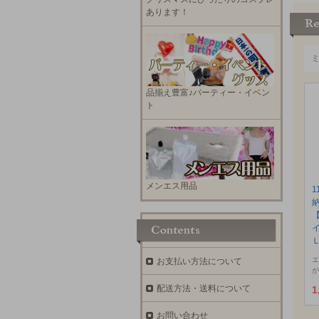
あります！
品揃え豊富♪パーティー・イベン
ト
メンエス用品
1
エ
お支払い方法について
が
配送方法・送料について
1
お問い合わせ