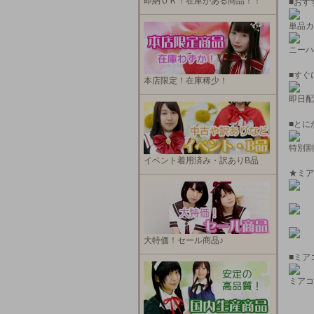
即納ＯＫ！在庫がある商品！！
■おす
単品カ
ニーハ
■すぐ
本店限定！在庫稀少！
即日配
■とに
特別割
イベント着用済み・訳ありB品
★ミア
大特価！セール商品♪
■ミア
ミアコ