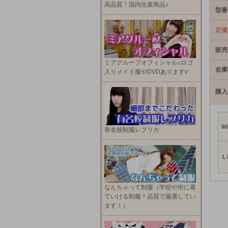
高品質！国内生産商品♪
型番
定価
販売
ミアグループオフィシャル♪ロゴ
在庫
入りメイド服やDVDありますv
購入
Ｍ(
有名校制服レプリカ
Ｌ(
なんちゃって制服（学校や街に着
ていける制服！品質で厳選してい
ます！）