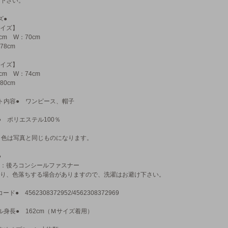
下さい。
ズ●
イズ】
cm W：70cm
78cm
イズ】
cm W：74cm
80cm
ト内容● ワンピース、帽子
● ポリエステル100％
 色は写真と同じものになります。
●
：後ろコンシールファスナー
り、色落ちする場合がありますので、洗濯はお避け下さい。
コード● 4562308372952/4562308372969
ル身長● 162cm（Ｍサイズ着用）