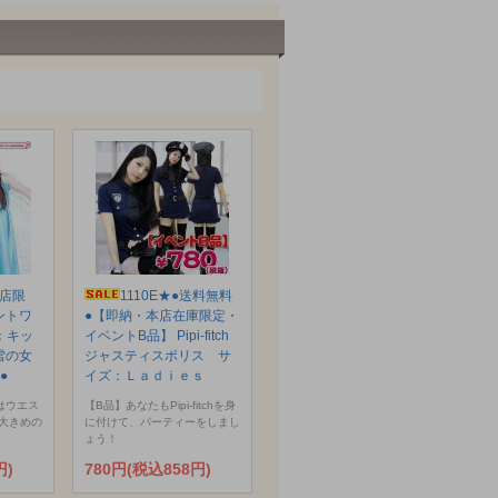
本店限
1110E★●送料無料
ントワ
●【即納・本店在庫限定・
：キッ
イベントB品】 Pipi-fitch
と雪の女
ジャスティスポリス サ
●
イズ：Ｌａｄｉｅｓ
はウエス
【B品】あなたもPipi-fitchを身
大きめの
に付けて、パーティーをしまし
ょう！
円)
780円(税込858円)