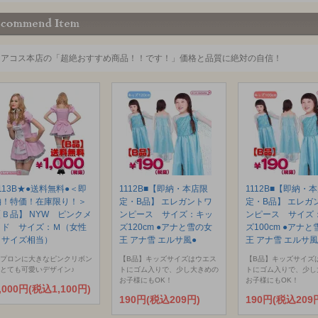
ミアコス本店の「超絶おすすめ商品！！です！」価格と品質に絶対の自信！
113B★●送料無料●＜即
1112B■【即納・本店限
1112B■【即納・
納！特価！在庫限り！＞
定・B品】 エレガントワ
定・B品】 エレガ
【Ｂ品】 NYW ピンクメ
ンピース サイズ：キッ
ンピース サイズ
イド サイズ：Ｍ（女性
ズ120cm ●アナと雪の女
ズ100cm ●アナ
Ｌサイズ相当）
王 アナ雪 エルサ風●
王 アナ雪 エルサ風
プロンに大きなピンクリボン
【B品】キッズサイズはウエス
【B品】キッズサイズ
とても可愛いデザイン♪
トにゴム入りで、少し大きめの
トにゴム入りで、少し
お子様にもOK！
お子様にもOK！
,000円(税込1,100円)
190円(税込209円)
190円(税込209