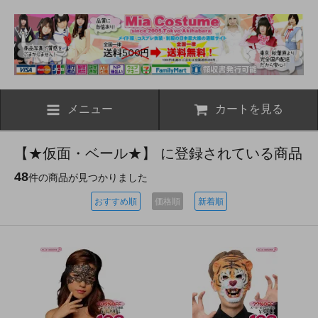
メニュー
カートを見る
【★仮面・ベール★】 に登録されている商品
48
件の商品が見つかりました
おすすめ順
価格順
新着順