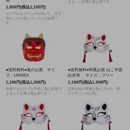
黒
きる。ド定番の鬼お面です。
1,050円(税込1,155円)
カラフルなステッチが効いた、女王
様やご主人様にぴったりの仮面で
す。
●送料無料●鬼のお面 サイ
●送料無料●和風お面 ねこ半面
ズ：UNISEX
白赤筆 サイズ：フリー
1,190円(税込1,309円)
1,190円(税込1,309円)
装着するだけでお手軽に鬼に変身で
日本伝統の要素を取り入れた「和」
きる☆ド定番の鬼お面です！
のデザインのお面。