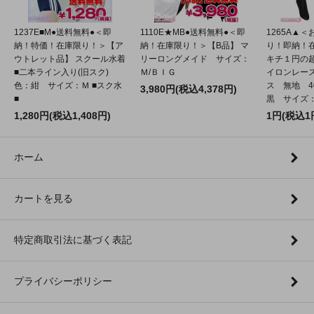
1237E■M●送料無料●＜即
1110E★MB●送料無料●＜即
1265A▲
納！特価！在庫限り！＞【ア
納！在庫限り！＞【B品】 マ
り！即納！
ウトレット品】 スクール水着
リーロングメイド サイズ：
キチ１円の
■二本ライン入り(旧スク)
Ｍ/ＢＩＧ
イロンレー
色：紺 サイズ：Ｍ ■スク水
ス 無地 4
3,980円(税込4,378円)
■
黒 サイズ：2
1,280円(税込1,408円)
1円(税込1
ホーム
カートを見る
特定商取引法に基づく表記
プライバシーポリシー