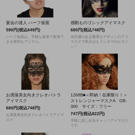
宴会の達人 ハーフ仮面
感動ものゴシックアイマスク
590円(税込649円)
680円(税込748円)
ハーフ仮面は、手軽な仮装で変身で
光沢感のある重厚なデザインのアイ
きる便利なアイテム。
マスクで気分はもうシネマのヒロイ
ン！
お洒落美女向きクレオパトラ
1268B■＜即納！在庫限り！＞
アイマスク
ストレンジャーマスクA GB-
300 サイズ：フリー
680円(税込748円)
747円(税込822円)
お洒落美女向きクレオパトラアイマ
スク
手軽に楽しめるキャッツアイマスク
です。