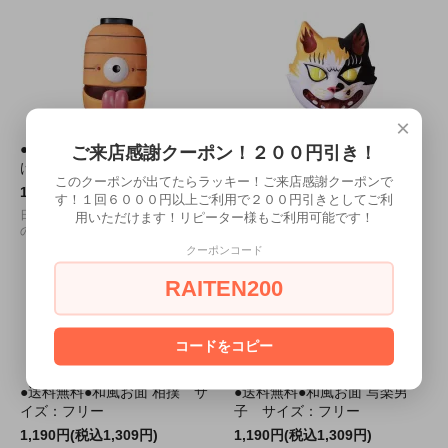
×
●送料無料●和風お面 提灯お化
●送料無料●和風お面 化け猫
ご来店感謝クーポン！２００円引き！
け サイズ：フリー
サイズ：フリー
このクーポンが出てたらラッキー！ご来店感謝クーポンで
1,190円(税込1,309円)
1,190円(税込1,309円)
す！１回６０００円以上ご利用で２００円引きとしてご利
日本伝統の要素を取り入れた「和」
日本伝統の要素を取り入れた「和」
用いただけます！リピーター様もご利用可能です！
のデザインのお面。
のデザインのお面。
クーポンコード
RAITEN200
コードをコピー
●送料無料●和風お面 相撲 サ
●送料無料●和風お面 写楽男
イズ：フリー
子 サイズ：フリー
1,190円(税込1,309円)
1,190円(税込1,309円)