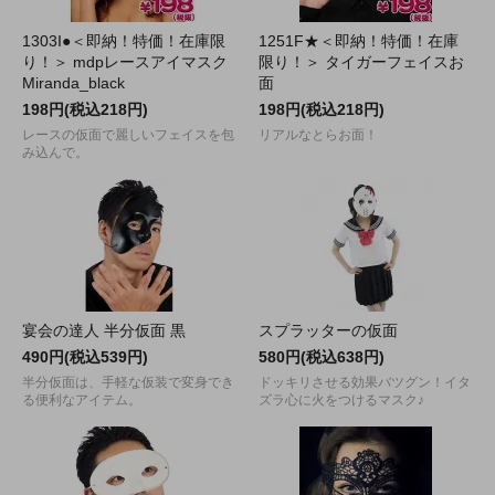
1303I●＜即納！特価！在庫限
1251F★＜即納！特価！在庫
り！＞ mdpレースアイマスク
限り！＞ タイガーフェイスお
Miranda_black
面
198円(税込218円)
198円(税込218円)
レースの仮面で麗しいフェイスを包
リアルなとらお面！
み込んで。
宴会の達人 半分仮面 黒
スプラッターの仮面
490円(税込539円)
580円(税込638円)
半分仮面は、手軽な仮装で変身でき
ドッキリさせる効果バツグン！イタ
る便利なアイテム。
ズラ心に火をつけるマスク♪