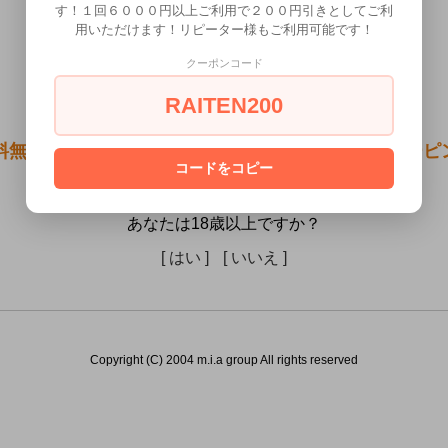
す！１回６０００円以上ご利用で２００円引きとしてご利
用いただけます！リピーター様もご利用可能です！
クーポンコード
RAITEN200
無料●箱化インサートエアピローカバー#6 チアリーピンク
コードをコピー
mag）は18歳未満の方には販売できません。
あなたは18歳以上ですか？
[ はい ]
[ いいえ ]
Copyright (C) 2004 m.i.a group All rights reserved