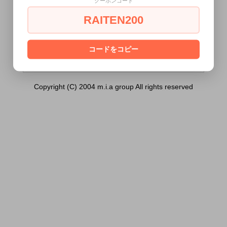
クーポンコード
ルコス えちえちセーラー へそ出し
赤）は18歳未満の方には販売できません。
RAITEN200
あなたは18歳以上ですか？
[ はい ]
[ いいえ ]
コードをコピー
Copyright (C) 2004 m.i.a group All rights reserved