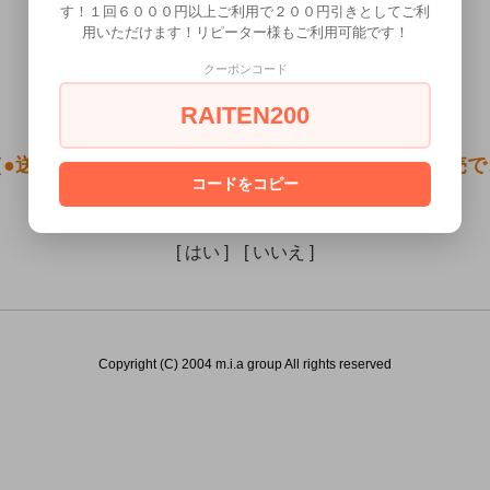
す！１回６０００円以上ご利用で２００円引きとしてご利
用いただけます！リピーター様もご利用可能です！
クーポンコード
RAITEN200
●送料無料●Cthulhu Hole）は18歳未満の方には販売
コードをコピー
あなたは18歳以上ですか？
[ はい ]
[ いいえ ]
Copyright (C) 2004 m.i.a group All rights reserved