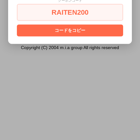
クーポンコード
は18歳未満の方には販売できません。
RAITEN200
あなたは18歳以上ですか？
[ はい ]
[ いいえ ]
コードをコピー
Copyright (C) 2004 m.i.a group All rights reserved