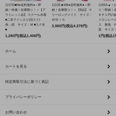
1237E■M●送料無料●＜即
1110E★MB●送料無料●＜即
1265A▲
納！特価！在庫限り！＞【ア
納！在庫限り！＞【B品】 マ
り！即納！
ウトレット品】 スクール水着
リーロングメイド サイズ：
キチ１円の
■二本ライン入り(旧スク)
Ｍ/ＢＩＧ
イロンレー
色：紺 サイズ：Ｍ ■スク水
ス 無地 4
3,980円(税込4,378円)
■
黒 サイズ：2
1,280円(税込1,408円)
1円(税込1
ホーム
カートを見る
特定商取引法に基づく表記
プライバシーポリシー
お問い合わせ