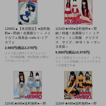
1266G▲【本店限定】●送料無
1154D★MB●送料無料●＜即
料●＜即納！在庫限り！＞ メイ
納！特価！在庫限り！＞ ミア
ドカフェ発表会~cafe-1~ミア
カフェ・ミニ制服 クリスマ
カフェ
ス サイズ：Ｍ/ＢＩＧ ＜サン
タ衣装＞
2,980円(税込3,278円)
9,980円(税込10,978円)
メイド史上初!!!ミアカフェメイド
と、H1S戦闘機、90式戦車 が夢の
メイド喫茶オフィシャル！ ミアカ
コラボレーション!!
フェ・ミニ丈制服にクリスマスカラ
ーが登場です★
1154E★MB●送料無料●＜即
1154F★MB●送料無料●＜即