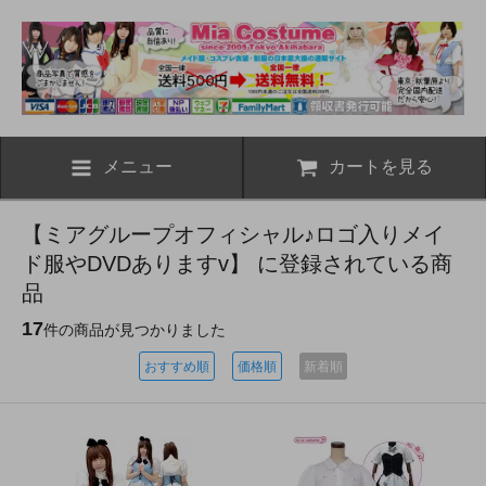
メニュー
カートを見る
【ミアグループオフィシャル♪ロゴ入りメイ
ド服やDVDありますv】 に登録されている商
品
17
件の商品が見つかりました
おすすめ順
価格順
新着順