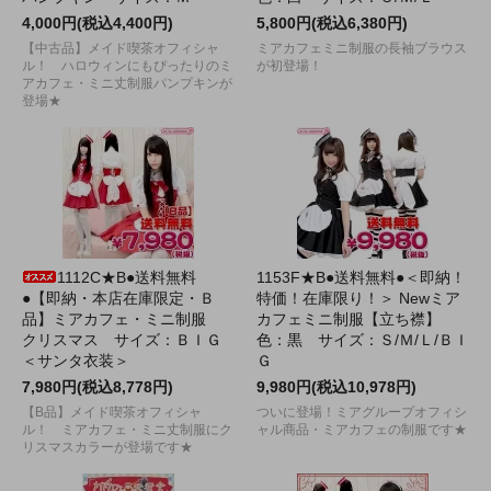
4,000円(税込4,400円)
5,800円(税込6,380円)
【中古品】メイド喫茶オフィシャ
ミアカフェミニ制服の長袖ブラウス
ル！ ハロウィンにもぴったりのミ
が初登場！
アカフェ・ミニ丈制服パンプキンが
登場★
1112C★B●送料無料
1153F★B●送料無料●＜即納！
●【即納・本店在庫限定・Ｂ
特価！在庫限り！＞ Newミア
品】ミアカフェ・ミニ制服
カフェミニ制服【立ち襟】
クリスマス サイズ：ＢＩＧ
色：黒 サイズ：Ｓ/Ｍ/Ｌ/ＢＩ
＜サンタ衣装＞
Ｇ
7,980円(税込8,778円)
9,980円(税込10,978円)
【B品】メイド喫茶オフィシャ
ついに登場！ミアグループオフィシ
ル！ ミアカフェ・ミニ丈制服にク
ャル商品・ミアカフェの制服です★
リスマスカラーが登場です★