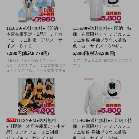
1110B★●送料無料●【即納・
1156A■●送料無料●＜即納！特
本店在庫限定・B品】 ミアカ
価！在庫限り！＞ ミアカフェ
フェ・ミニ制服 アリス サ
ミニ制服 半袖ブラウス単品
イズ：ＢＩＧ
色：白 サイズ：Ｓ/Ｍ/Ｌ
7,980円(税込8,778円)
5,800円(税込6,380円)
【B品】メイド喫茶オフィシャ
ミアカフェミニ制服のブラウススペ
ル！ ミアカフェ・ミニ丈制服にキ
アに！
ュートなアリスカラーが登場です★
1112A★M●送料無料
1154C■●送料無料●＜即納！特
●【即納・本店在庫限定・中古
価！在庫限り！＞ ミアカフェ
品】ミアカフェ・ミニ制服
ミニ制服 長袖ブラウス単品
パンプキン サイズ：Ｍ
色：白 サイズ：Ｓ/Ｍ/Ｌ