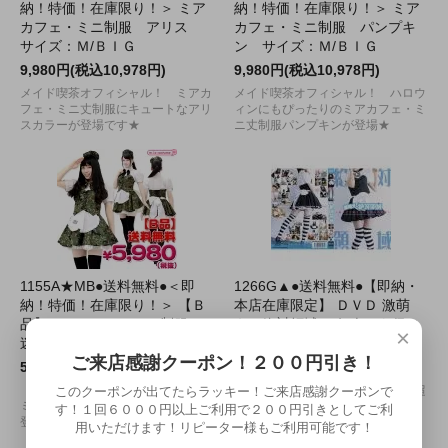
納！特価！在庫限り！＞ ミア
納！特価！在庫限り！＞ ミア
カフェ・ミニ制服 アリス
カフェ・ミニ制服 パンプキ
サイズ：Ｍ/ＢＩＧ
ン サイズ：Ｍ/ＢＩＧ
9,980円(税込10,978円)
9,980円(税込10,978円)
メイド喫茶オフィシャル！ ミアカ
メイド喫茶オフィシャル！ ハロウ
フェ・ミニ丈制服にキュートなアリ
ィンにもぴったりのミアカフェ・ミ
スカラーが登場です★
ニ丈制服パンプキンが登場★
1155A★MB●送料無料●＜即
1266G▲●送料無料●【即納・
納！特価！在庫限り！＞ 【Ｂ
本店在庫限定】 ＤＶＤ 激萌
品】ミアカフェ・ミニ制服
え！絶対領域 ～何人にも侵さ
×
迷彩柄 サイズ：Ｍ/ＢＩＧ
れざる聖なる領域～
ご来店感謝クーポン！２００円引き！
5,980円(税込6,578円)
3,980円(税込4,378円)
【Ｂ品】メイド喫茶オフィシャル！
世の男性諸君を熱くする、趣向を超
このクーポンが出てたらラッキー！ご来店感謝クーポンで
ミアカフェ・ミニ丈制服に迷彩柄が
えた至高の空間--絶対領域が遂にア
す！１回６０００円以上ご利用で２００円引きとしてご利
登場★
ナタだけのものに!!
用いただけます！リピーター様もご利用可能です！