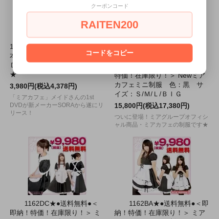
クーポンコード
RAITEN200
1266G▲●送料無料●【即納・
コードをコピー
本店在庫限定】 今田なおＤＶ
Ｄ「ＢＡＢＹ」★サイン入り
1162EF★●送料無料●＜即納！
★
特価！在庫限り！＞ Newミア
カフェミニ制服 色：黒 サ
3,980円(税込4,378円)
イズ：Ｓ/Ｍ/Ｌ/ＢＩＧ
「ミアカフェ」メイドさんの1st
DVDが新メーカーSORAから遂にリ
15,800円(税込17,380円)
リース！
ついに登場！ミアグループオフィシ
ャル商品・ミアカフェの制服です★
1162DC★●送料無料●＜
1162BA★●送料無料●＜即
即納！特価！在庫限り！＞ ミ
納！特価！在庫限り！＞ ミア