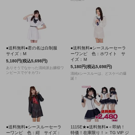
●送料無料●君の名は白制服
●送料無料●シースルーセーラ
サイズ：M
ーワンピ 色：ホワイト サ
イズ：Ｍ
5,180円(税込5,698円)
5,180円(税込5,698円)
ありそうでなかった清純派お嬢様ワ
ンピースでゲキカワ♪
清純xシースルーは、どスケベの爆
誕！
●送料無料●シースルーセーラ
1115E★●送料無料●＜即納！
ーワンピ 色：紺 サイズ：
特価！在庫限り！＞ TG VIP ジ