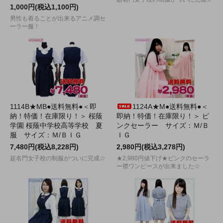
1,000円(税込1,100円)
男性も着ることが出来るアニメ調セ
ーラー服！
1114B★MB●送料無料●＜即
1124A★M●送料無料●＜
納！特価！在庫限り！＞ 桜蔭
即納！特価！在庫限り！＞ ピ
学園 桜蔭中学校高等学校 夏
ンクセーラー サイズ：Ｍ/Ｂ
服 サイズ：Ｍ/ＢＩＧ
ＩＧ
7,480円(税込8,228円)
2,980円(税込3,278円)
超名門女子校の制服がついに完成☆
★2,980円値下げ★ピンクのセーラ
ー襟ワンピースが出来ました☆