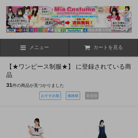
メニュー
カートを見る
【★ワンピース制服★】 に登録されている商
品
31
件の商品が見つかりました
おすすめ順
価格順
新着順