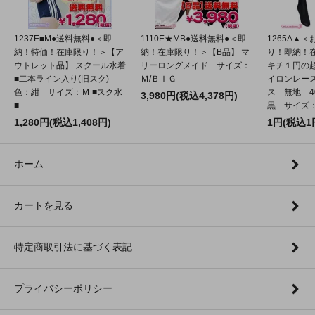
1237E■M●送料無料●＜即
1110E★MB●送料無料●＜即
1265A▲
納！特価！在庫限り！＞【ア
納！在庫限り！＞【B品】 マ
り！即納！
ウトレット品】 スクール水着
リーロングメイド サイズ：
キチ１円の
■二本ライン入り(旧スク)
Ｍ/ＢＩＧ
イロンレー
色：紺 サイズ：Ｍ ■スク水
ス 無地 4
3,980円(税込4,378円)
■
黒 サイズ：2
1,280円(税込1,408円)
1円(税込1
ホーム
カートを見る
特定商取引法に基づく表記
プライバシーポリシー