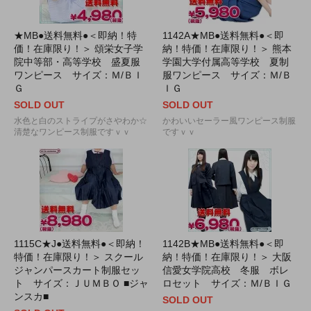
★MB●送料無料●＜即納！特
1142A★MB●送料無料●＜即
価！在庫限り！＞ 頌栄女子学
納！特価！在庫限り！＞ 熊本
院中等部・高等学校 盛夏服
学園大学付属高等学校 夏制
ワンピース サイズ：Ｍ/ＢＩ
服ワンピース サイズ：Ｍ/Ｂ
Ｇ
ＩＧ
SOLD OUT
SOLD OUT
水色と白のストライプがさやわか☆
かわいいセーラー風ワンピース制服
清楚なワンピース制服ですｖｖ
ですｖｖ
1115C★J●送料無料●＜即納！
1142B★MB●送料無料●＜即
特価！在庫限り！＞ スクール
納！特価！在庫限り！＞ 大阪
ジャンパースカート制服セッ
信愛女学院高校 冬服 ボレ
ト サイズ：ＪＵＭＢＯ ■ジャ
ロセット サイズ：Ｍ/ＢＩＧ
ンスカ■
SOLD OUT