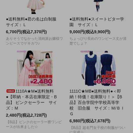
●送料無料●君の名は白制服
●送料無料●スイートビター学
サイズ：Ｌ
園 サイズ：Ｌ
6,700円(税込7,370円)
9,000円(税込9,900円)
ありそうでなかった清純派お嬢様ワ
ちょっぴり長めのワンピース丈が清
ンピースでゲキカワ♪
楚でしょ？
1110A★M●送料無料
1111C★MB●送料無料●＜即
●【即納・本店在庫限定・B
納！特価！在庫限り！＞【B
品】 ピンクセーラー サイ
品】百合学院中学校高等学
ズ：Ｍ
校 旧合服 サイズ：Ｍ/ＢＩ
Ｇ
2,480円(税込2,728円)
6,980円(税込7,678円)
【B品】ピンクのセーラー襟ワンピ
ースが出来ました☆
【B品】超名門女子校の制服がつい
に完成☆