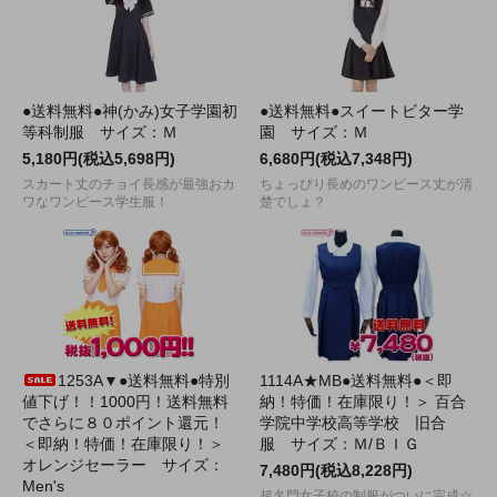
●送料無料●神(かみ)女子学園初
●送料無料●スイートビター学
等科制服 サイズ：Ｍ
園 サイズ：Ｍ
5,180円(税込5,698円)
6,680円(税込7,348円)
スカート丈のチョイ長感が最強おカ
ちょっぴり長めのワンピース丈が清
ワなワンピース学生服！
楚でしょ？
1253A▼●送料無料●特別
1114A★MB●送料無料●＜即
値下げ！！1000円！送料無料
納！特価！在庫限り！＞ 百合
でさらに８０ポイント還元！
学院中学校高等学校 旧合
＜即納！特価！在庫限り！＞
服 サイズ：Ｍ/ＢＩＧ
オレンジセーラー サイズ：
7,480円(税込8,228円)
Men's
超名門女子校の制服がついに完成☆