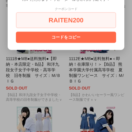
帽子までセットになったワンピース
制服です♪
可愛らしいジャンパースカート制服
クーポンコード
セットです☆
RAITEN200
コードをコピー
1111B★MB●送料無料●【即
1112E★MB●送料無料●＜即
納・本店限定・B品】 和洋九
納！在庫限り！＞【B品】 熊
段女子女子中学校・高等学
本学園大学付属高等学校 夏
校 旧冬制服 サイズ：Ｍ/Ｂ
制服ワンピース サイズ：Ｍ/
ＩＧ
ＢＩＧ
SOLD OUT
SOLD OUT
【B品】和洋九段女子女子中学校・
【B品】かわいいセーラー風ワンピ
高等学校の旧冬制服ができましたｖ
ース制服ですｖｖ