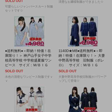
SOLD OUT
清楚なお嬢様制服ができました☆
可愛らしいジャンパースカート制服
セットです☆
●送料無料●＜即納！特価！在
1140D★MB●送料無料●＜即
庫限り！＞ 神戸山手女子中学
納！特価！在庫限り！＞ 大妻
校高等学校 中学校盛夏服ワン
中野高等学校 旧制服（ボレ
ピース サイズ：Ｍ/ＢＩＧ
ロ） サイズ：Ｍ/ＢＩＧ
SOLD OUT
SOLD OUT
水色の清楚なワンピース制服ですｖ
大妻中野高等学校旧制服がパワーア
ｖ
ップして登場☆