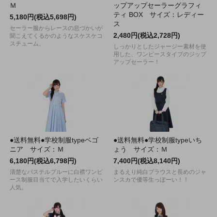
Ｍ
ップアップセーラーグラフィ
ティ BOX サイズ：レディー
5,180円(税込5,698円)
ス
セーラー服からレースの息づかいが
2,480円(税込2,728円)
聞こえてくるかのようなスケスケコ
スチューム。
しっかりとしたジャージー素材を使
用した、ワンピースタイプのジップ
アップセーラー！
●送料無料●学校制服typeベゴ
●送料無料●学校制服typeいち
ニア サイズ：Ｍ
ょう サイズ：Ｍ
6,180円(税込6,798円)
7,400円(税込8,140円)
清楚なパステルブルーに白襟ワンピ
まるえり純白ブラウスと長めのジャ
ース制服目当てで入学したいくらい
ンスカで優等生っぽーい！！
人気。