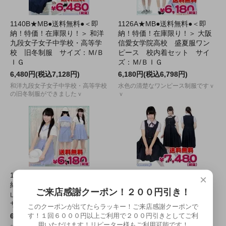
1140B★MB●送料無料●＜即
1126A★MB●送料無料●＜即
納！特価！在庫限り！＞ 和洋
納！特価！在庫限り！＞ 大阪
九段女子女子中学校・高等学
信愛女学院高校 盛夏服ワン
校 旧冬制服 サイズ：Ｍ/Ｂ
ピース 校内着セット サイ
ＩＧ
ズ：Ｍ/ＢＩＧ
6,480円(税込7,128円)
6,180円(税込6,798円)
和洋九段女子女子中学校・高等学校
水色の清楚なワンピース制服ですｖ
の旧冬制服ができましたｖ
ｖ
1142D★MB●送料無料●＜即
1115C★MB●送料無料●＜即
×
納！特価！在庫限り！＞ 帝塚
納！特価！在庫限り！＞ スク
ご来店感謝クーポン！２００円引き！
山小学校 夏服ワンピース
ールジャンパースカート制服
サイズ：Ｍ/ＢＩＧ
セット サイズ：Ｍ/ＢＩＧ ■
このクーポンが出てたらラッキー！ご来店感謝クーポンで
ジャンスカ■
す！１回６０００円以上ご利用で２００円引きとしてご利
6,180円(税込6,798円)
用いただけます！リピーター様もご利用可能です！
7,480円(税込8,228円)